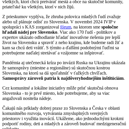
všetkých, ktorí chcú pretvárať mestá a obce na skutočné komunity,
priateľské ku všetkým, ktorí v nich žijú.
Z prieskumov vyplýva, že zhruba polovica mladých ľudí zvažuje
alebo už plánuje odísť zo Slovenska. V novembri 2024 IVIP v
spolupráci s KAS zorganizoval
fórum
, na ktorom sme
spoločne
hľadali nádej pre Slovensko
. Viac ako 170 ľudí - politikov a
expertov ukázalo odhodlanie hľadať inovatívne riešenia pre lepší
život na Slovensku a spraviť z neho krajinu, kde budeme radi žiť a
kam sa chcú deti vrátiť. S týmito a ďalšími podobnými ľuďmi sa
potrebujeme naďalej stretávať a vzájomne sa inšpirovať.
Pandémia aj utečenecká kríza po invázii Ruska na Ukrajinu ukázala
že samosprávy (miestne a regionálne) sú skutočnou kostrou
Slovenska, na ktorú sa dá spoľahnúť v ťažkých chvíľach.
Samosprávy zároveň patria k najdôveryhodnejším inštitúciám
.
Cez komunitné a lokálne iniciatívy môže prísť skutočná obnova
Slovenska - to je prvé miesto, kde potrebujeme, aby sa viac
angažovali nositelia nádeje.
Čakajú nás príklady dobrej praxe zo Slovenska a Česka v oblasti
komunitného rozvoja, vytvárania zmysluplných verejných
priestorov i využitia inovácií. Ukážeme, ako jednoduchými krokmi
podporiť rodiny, deti a mladých a zároveň budovať medzigeneračnú
solidaritu.