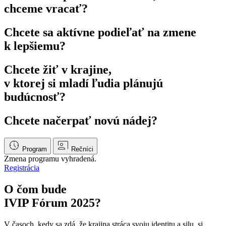
chceme vracať?
Chcete sa aktívne podieľať na zmene
k lepšiemu?
Chcete žiť v krajine,
v ktorej si mladí ľudia plánujú
budúcnosť?
Chcete načerpať novú nádej?
Program
Rečníci
Zmena programu vyhradená.
Registrácia
O čom bude
IVIP Fórum 2025?
V časoch, kedy sa zdá, že krajina stráca svoju identitu a silu, si