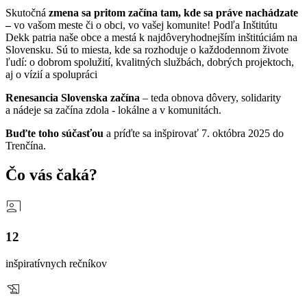
Skutočná
zmena sa pritom začína tam, kde sa práve nachádzate
–
vo vašom meste či o obci, vo vašej komunite! Podľa Inštitútu
Dekk patria naše obce a mestá k najdôveryhodnejším inštitúciám na
Slovensku. Sú to miesta, kde sa rozhoduje o každodennom živote
ľudí: o dobrom spolužití, kvalitných službách, dobrých projektoch,
aj o vízií a spolupráci
Renesancia Slovenska začína
– teda obnova dôvery, solidarity
a nádeje sa začína zdola - lokálne a v komunitách.
Buďte toho súčasťou
a príďte sa inšpirovať 7. októbra 2025 do
Trenčína.
Čo vás čaká?
12
inšpiratívnych rečníkov