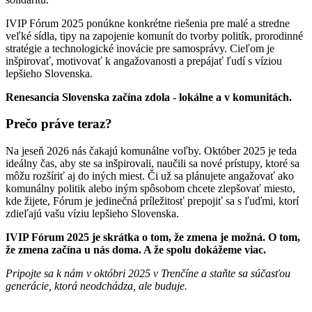
IVIP Fórum 2025 ponúkne konkrétne riešenia pre malé a stredne
veľké sídla, tipy na zapojenie komunít do tvorby politík, prorodinné
stratégie a technologické inovácie pre samosprávy. Cieľom je
inšpirovať, motivovať k angažovanosti a prepájať ľudí s víziou
lepšieho Slovenska.
Renesancia Slovenska začína zdola - lokálne a v komunitách.
Prečo práve teraz?
Na jeseň 2026 nás čakajú komunálne voľby. Október 2025 je teda
ideálny čas, aby ste sa inšpirovali, naučili sa nové prístupy, ktoré sa
môžu rozšíriť aj do iných miest. Či už sa plánujete angažovať ako
komunálny politik alebo iným spôsobom chcete zlepšovať miesto,
kde žijete, Fórum je jedinečná príležitosť prepojiť sa s ľuďmi, ktorí
zdieľajú vašu víziu lepšieho Slovenska.
IVIP Fórum 2025 je skrátka o tom, že zmena je možná. O tom,
že zmena začína u nás doma. A že spolu dokážeme viac.
Pripojte sa k nám v októbri 2025 v Trenčíne a staňte sa súčasťou
generácie, ktorá neodchádza, ale buduje.