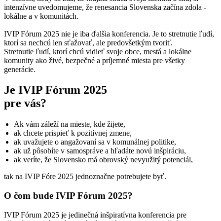
intenzívne uvedomujeme, že renesancia Slovenska začína zdola -
lokálne a v komunitách.
IVIP Fórum 2025 nie je iba ďalšia konferencia. Je to stretnutie ľudí,
ktorí sa nechcú len sťažovať, ale predovšetkým tvoriť.
Stretnutie ľudí, ktorí chcú vidieť svoje obce, mestá a lokálne
komunity ako živé, bezpečné a príjemné miesta pre všetky
generácie.
Je IVIP Fórum 2025
pre vás?
Ak vám záleží na mieste, kde žijete,
ak chcete prispieť k pozitívnej zmene,
ak uvažujete o angažovaní sa v komunálnej politike,
ak už pôsobíte v samospráve a hľadáte novú inšpiráciu,
ak veríte, že Slovensko má obrovský nevyužitý potenciál,
tak na IVIP Fóre 2025 jednoznačne potrebujete byť.
O čom bude IVIP Fórum 2025?
IVIP Fórum 2025 je jedinečná inšpiratívna konferencia pre