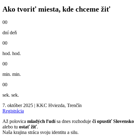
Ako tvoriť miesta, kde chceme žiť
00
dní
deň
00
hod.
hod.
00
min.
min.
00
sek.
sek.
7. október 2025 | KKC Hviezda, Trenčín
Registrácia
Až polovica
mladých ľudí
sa dnes rozhoduje
či opustiť Slovensko
alebo tu
ostať žiť
.
Naša krajina stráca svoju identitu a silu.